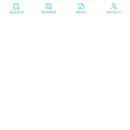
ABOUT US
SERVICES
NEWS
RECRUIT
SSION・
・
OUR M